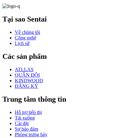
Tại sao Sentai
Về chúng tôi
Công nghệ
Lịch sử
Các sản phẩm
ATLLAS
QUÂN ĐỘI
KINDWOOD
ĐĂNG KÝ
Trung tâm thông tin
Hỗ trợ tiếp thị
Tải xuống
Cài đặt
Sự bảo đảm
Phòng trưng bày