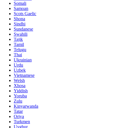
Somali
Samoan
Scots Gaelic
Shona
Sindhi
Sundanese
Swahili
Tajik
Tamil
Telugu
Thai
Ukrainian
Urdu
Uzbek
Vietnamese
Welsh
Xhosa
Yiddish
Yoruba
Zulu
Kinyarwanda
Tatar
Oriya
Turkmen
Uyghur