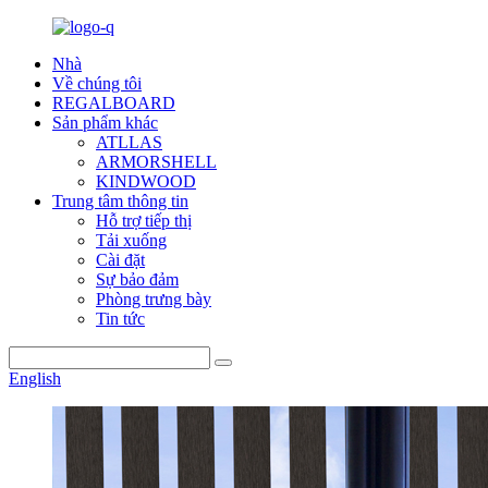
Nhà
Về chúng tôi
REGALBOARD
Sản phẩm khác
ATLLAS
ARMORSHELL
KINDWOOD
Trung tâm thông tin
Hỗ trợ tiếp thị
Tải xuống
Cài đặt
Sự bảo đảm
Phòng trưng bày
Tin tức
English